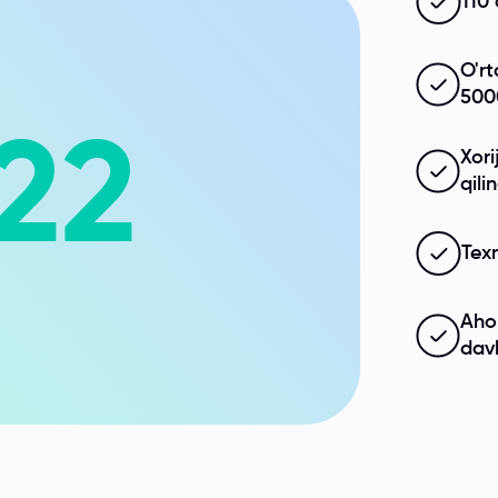
110 
O'r
5000
22
Xori
qili
Tex
Ahol
davl