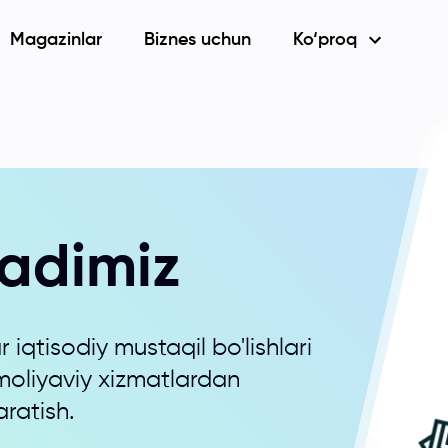
Magazinlar
Biznes uchun
Ko‘proq
adimiz
iqtisodiy mustaqil bo'lishlari
moliyaviy xizmatlardan
aratish.