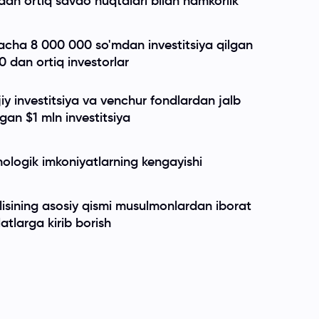
dan ortiq savdo nuqtalari bilan hamkorlik
tacha
8 000 000
so'mdan investitsiya qilgan
 dan ortiq investorlar
jiy investitsiya va venchur fondlardan jalb
ngan $1 mln investitsiya
nologik imkoniyatlarning kengayishi
isining asosiy qismi musulmonlardan iborat
atlarga kirib borish