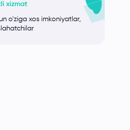
tli xizmat
hun o'ziga xos imkoniyatlar,
lahatchilar