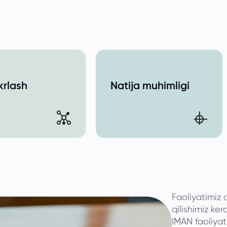
ikrlash
Natija muhimligi
Faoliyatimiz 
qilishimiz ker
IMAN faoliyat