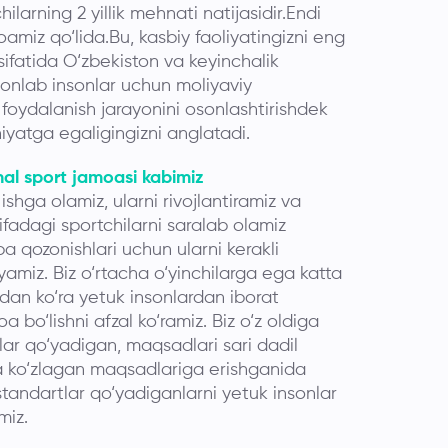
ilarning 2 yillik mehnati natijasidir.Endi
amiz qo‘lida.Bu, kasbiy faoliyatingizni eng
ifatida O‘zbekiston va keyinchalik
ionlab insonlar uchun moliyaviy
foydalanish jarayonini osonlashtirishdek
iyatga egaligingizni anglatadi.
nal sport jamoasi kabimiz
 ishga olamiz, ularni rivojlantiramiz va
oifadagi sportchilarni saralab olamiz
 qozonishlari uchun ularni kerakli
‘yamiz. Biz o‘rtacha o‘yinchilarga ega katta
dan ko‘ra yetuk insonlardan iborat
a bo‘lishni afzal ko‘ramiz. Biz o‘z oldiga
ar qo‘yadigan, maqsadlari sari dadil
va ko‘zlagan maqsadlariga erishganida
standartlar qo‘yadiganlarni yetuk insonlar
miz.