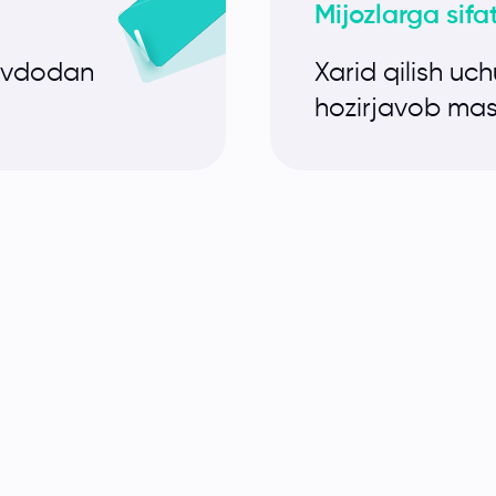
Mijozlarga sifa
savdodan
Xarid qilish uc
hozirjavob mas