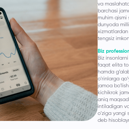
va maslahatch
barchasi jamo
muhim qismi s
dunyoda mill
xizmatlardan 
tengsiz imkon
Biz professio
Biz insonlarni
faqat elita t
hamda g‘alaba
o‘rinlarga qo
jamoa bo‘lish
kichikrok jamo
aniq maqsadl
intiladigan 
o‘ziga yangi 
deb hisoblay