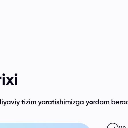
ixi
liyaviy tizim yaratishimizga yordam bera