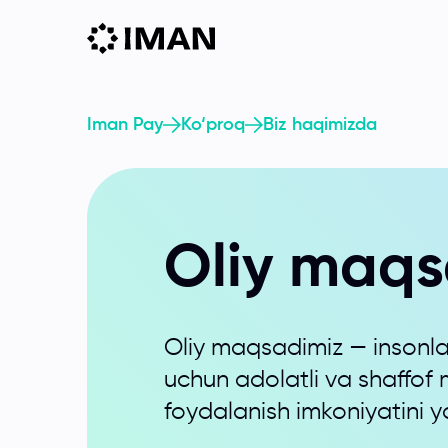
Iman Pay
Ko‘proq
Biz haqimizda
Oliy maqs
Oliy maqsadimiz — insonlar 
uchun adolatli va shaffof 
foydalanish imkoniyatini y