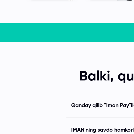
Balki, qu
Qanday qilib "Iman Pay"il
IMAN'ning savdo hamkorl