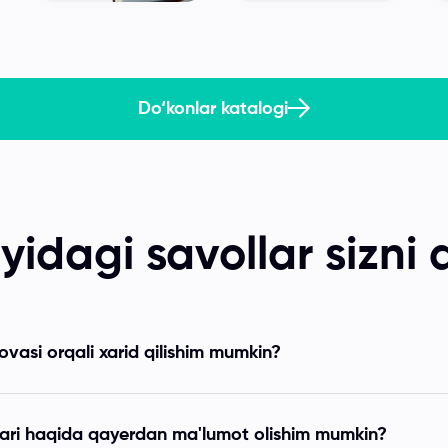
Do‘konlar katalogi
yidagi savollar sizni q
ovasi orqali xarid qilishim mumkin?
ari haqida qayerdan ma'lumot olishim mumkin?