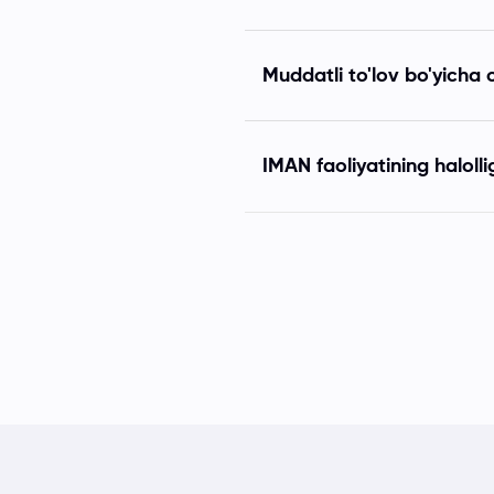
Muddatli to'lov bo'yicha o
IMAN faoliyatining haloll