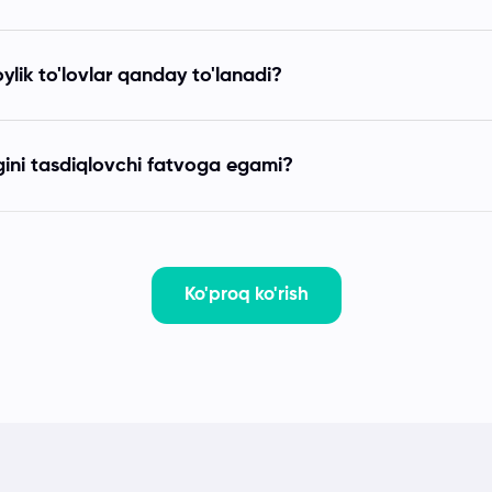
ylik to'lovlar qanday to'lanadi?
igini tasdiqlovchi fatvoga egami?
Ko'proq ko'rish